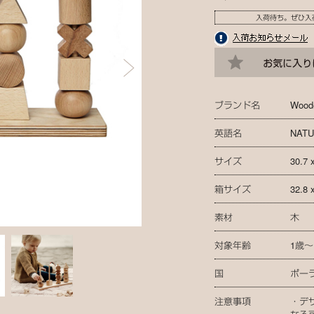
入荷待ち。ぜひ入
ブランド名
Wood
英語名
NATU
サイズ
30.7 
箱サイズ
32.8 
素材
木
対象年齢
1歳～
国
ポー
注意事項
・デ