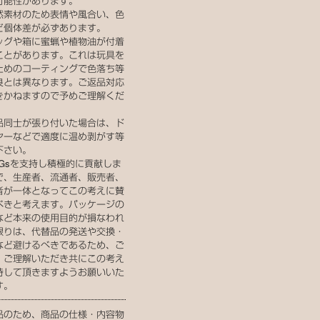
可能性があります。
然素材のため表情や風合い、色
ど個体差が必ずあります。
ッグや箱に蜜蝋や植物油が付着
ことがあります。これは玩具を
ためのコーティングで色落ち等
良とは異なります。ご返品対応
きかねますので予めご理解くだ
。
品同士が張り付いた場合は、ド
ヤーなどで適度に温め剥がす等
下さい。
DGsを支持し積極的に貢献しま
で、生産者、流通者、販売者、
者が一体となってこの考えに賛
べきと考えます。パッケージの
など本来の使用目的が損なわれ
限りは、代替品の発送や交換・
など避けるべきであるため、ご
・ご理解いただき共にこの考え
持して頂きますようお願いいた
す。
品のため、商品の仕様・内容物