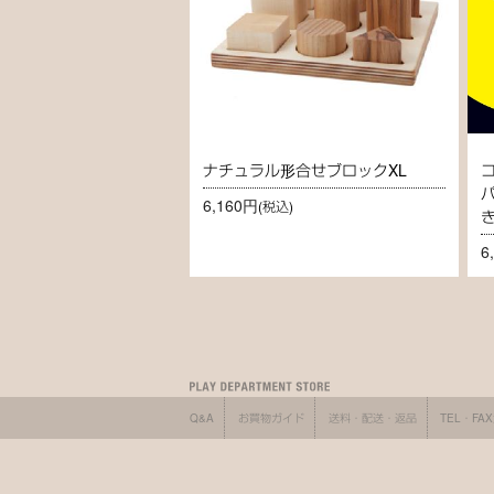
ナチュラル形合せブロックXL
6,160円
(税込)
6
Q&A
お買物ガイド
送料・配送・返品
TEL・FA