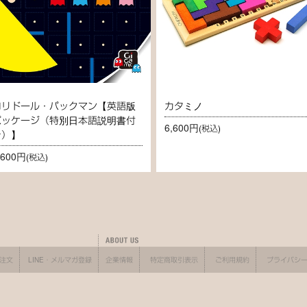
コリドール・パックマン【英語版
カタミノ
パッケージ（特別日本語説明書付
6,600円
(税込)
き）】
,600円
(税込)
X注文
LINE・メルマガ登録
企業情報
特定商取引表示
ご利用規約
プライバシ