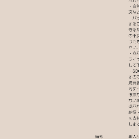
なる
・自
斑な
・バ
する
守る
の不
はで
さい
・商
ライ
して
・S
すの
購買
同す
破損
ない
返品
納得
を支
しま
備考
輸入