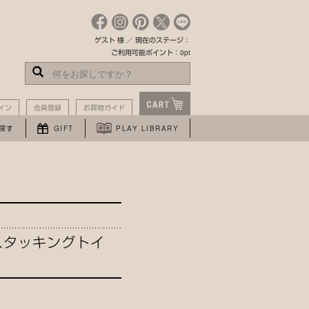
ゲスト 様 ／ 現在のステージ：
ご利用可能ポイント：0pt
イン
会員登録
お買物ガイド
探す
GIFT
PLAY LIBRARY
。
スタッキングトイ