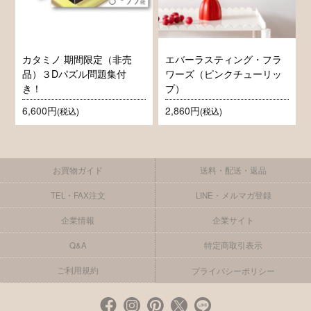
カタミノ 期間限定（非売
エバーラスティング・フラ
品）３Dパズル問題集付
ワーズ（ピンクチューリッ
き！
プ）
6,600円
2,860円
(税込)
(税込)
お買物ガイド
送料・配送・返品
TEL・FAX注文
LINE・メルマガ登録
企業情報
企業サイト
Q&A
特定商取引表示
ご利用規約
プライバシーポリシー