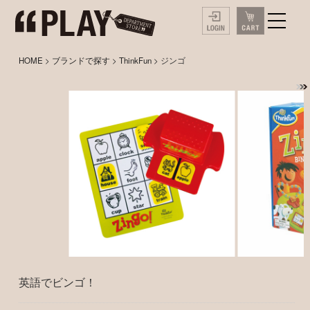
HOME
>
ブランドで探す
>
ThinkFun
> ジンゴ
英語でビンゴ！