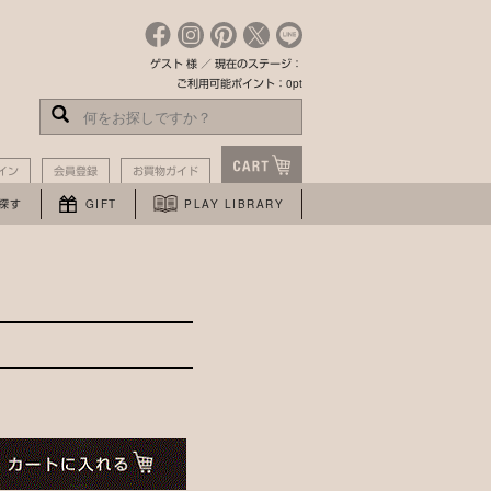
ゲスト 様 ／ 現在のステージ：
ご利用可能ポイント：0pt
イン
会員登録
お買物ガイド
探す
GIFT
PLAY LIBRARY