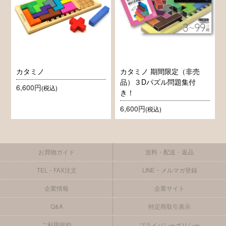
カタミノ
カタミノ 期間限定（非売
品）３Dパズル問題集付
6,600円
(税込)
き！
6,600円
(税込)
お買物ガイド
送料・配送・返品
TEL・FAX注文
LINE・メルマガ登録
企業情報
企業サイト
Q&A
特定商取引表示
ご利用規約
プライバシーポリシー