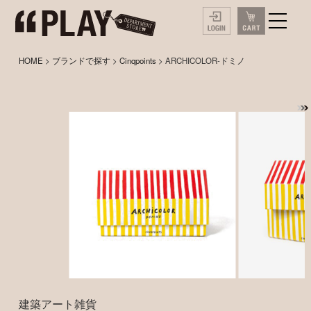
HOME
>
ブランドで探す
>
Cinqpoints
> ARCHICOLOR-ドミノ
建築アート雑貨