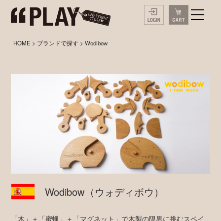
HOME
>
ブランドで探す
> Wodibow
Wodibow
（ウォディボウ）
「木」＋「蜜蝋」＋「マグネット」で木製の限界に挑むスペイ