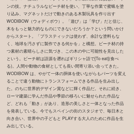
ンの技。ナチュラルなビーチ材を使い、丁寧な作業で蜜蝋を塗
り込み、マグネットだけで動きのある木製玩具を作り出す
WODIBOW（ウォディボウ）。「遊び」は「学び」だと信じ、
木をもっと魅力的なものにできないだろうか？という問いかけ
からスタート。「プラスティックは使わず、余計な塗料もな
く、地球を汚さずに製作できる何かを」と構想。ビーチ材の持
つ素材の素晴らしさに気づき、この木の中に可能性を見出した
という。ビーチ材は語源を遡ればギリシャ語で[To eat](食べ
る)。人間や動物の食材としても長い間寄り添い合ってきた。
WODIBOW は、やがて一体の胴体を使いながらもパーツを変え
ることで違う動物にトランスフォームできる作品を生み出し
た。のちに世界的デザイン賞などに輝く作品だ。それに続き、
ローマ建築に学んだ作品や季節の移ろいに魅せられた作品な
ど、どれも「動き」があり、造形の美しさと一体となった作品
を発表している。今でもスペインの街のスタジオで、毎日木と
向き合い、世界中の子どもと PLAYする大人のために作品を生
み出している。