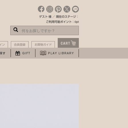
ゲスト 様 ／ 現在のステージ：
ご利用可能ポイント：0pt
イン
会員登録
お買物ガイド
探す
GIFT
PLAY LIBRARY