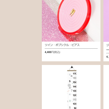
ツイン・ポプシクル・ピアス
ジ
―
4,400円
(税込)
4