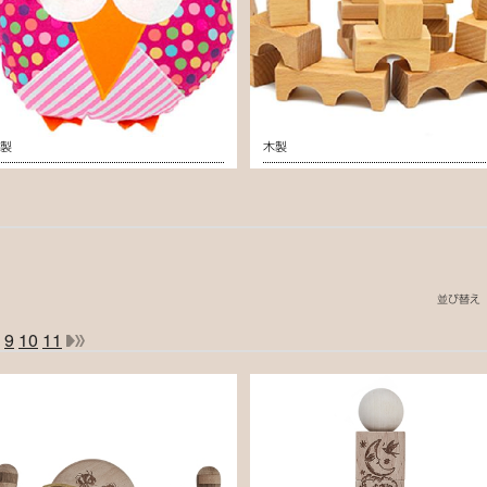
布製
木製
並び替え
9
10
11