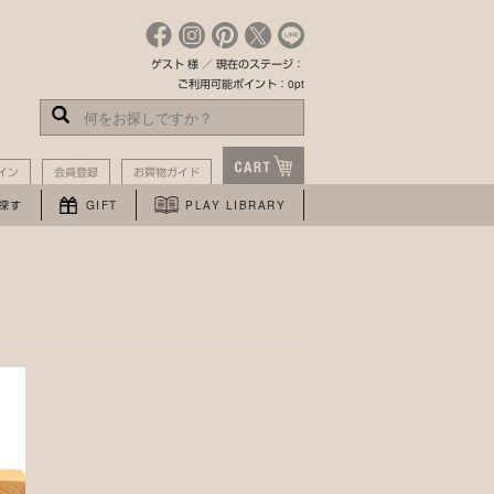
ゲスト 様 ／ 現在のステージ：
ご利用可能ポイント：0pt
イン
会員登録
お買物ガイド
探す
GIFT
PLAY LIBRARY