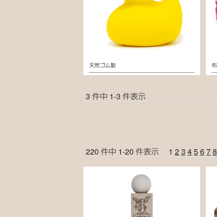
天然ゴム製
3 件中 1-3 件表示
220 件中 1-20 件表示
1
2
3
4
5
6
7
8