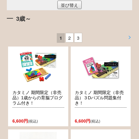
並び替え
3歳～
>
2
3
1
カタミノ 期間限定（非売
カタミノ 期間限定（非売
品）1歳からの育脳プログ
品）３Dパズル問題集付
ラム付き！
き！
6,600円
6,600円
(税込)
(税込)