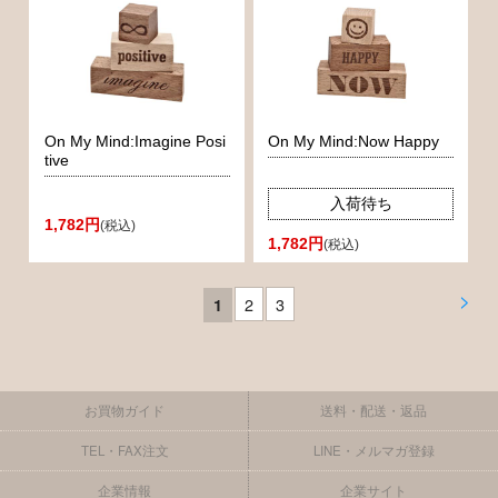
On My Mind:Imagine Posi
On My Mind:Now Happy
tive
入荷待ち
1,782円
(税込)
1,782円
(税込)
>
2
3
1
お買物ガイド
送料・配送・返品
TEL・FAX注文
LINE・メルマガ登録
企業情報
企業サイト