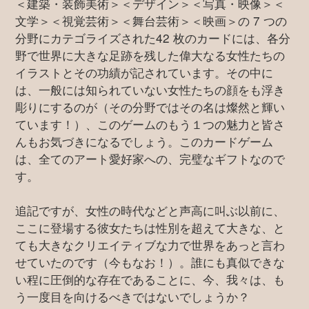
＜建築・装飾美術＞＜デザイン＞＜写真・映像＞＜
文学＞＜視覚芸術＞＜舞台芸術＞＜映画＞の 7 つの
分野にカテゴライズされた42 枚のカードには、各分
野で世界に大きな足跡を残した偉大なる女性たちの
イラストとその功績が記されています。その中に
は、一般には知られていない女性たちの顔をも浮き
彫りにするのが（その分野ではその名は燦然と輝い
ています！）、このゲームのもう１つの魅力と皆さ
んもお気づきになるでしょう。このカードゲーム
は、全てのアート愛好家への、完璧なギフトなので
す。
追記ですが、女性の時代などと声高に叫ぶ以前に、
ここに登場する彼女たちは性別を超えて大きな、と
ても大きなクリエイティブな力で世界をあっと言わ
せていたのです（今もなお！）。誰にも真似できな
い程に圧倒的な存在であることに、今、我々は、も
う一度目を向けるべきではないでしょうか？